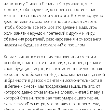
читая книгу Стивена Левина «Кто умирает», мне
кажется, я обнаружил ядро своего сопротивления
жизни – это страх смерти моего эго. Возможно, нужно
действительно оказаться на пороге своей смерти,
чтобы бросить все это. Все это делание вида, игры
роли, занятий ерундой, претензий к другим и миру,
обвинения родителей, разочарования и очарования,
надежд на будущее и сожалений о прошлом.
Когда я читал все его примеры принятия смерти и
освобождения в этом принятии, я, наконец, принял и
свою будущую смерть, и в этот момент почувствовал
легкость освобождения. Ведь пока мы несем груз свой
избранности в детской фантазии исключительности в
избегании смерти, мы продолжаем защищать эго, от
которого давно отказались на словах. Читая 5 главу, в
которой Стивен, протирая тело умирающего парня,
сказал ему: «Посмотри, что осталось от твоего тела,
сбрось этот ветхий костюм». Я так соединился с этим